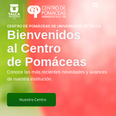
CENTRO DE POMÁCEAS DE UNIVERSIDAD DE TALCA
Bienvenidos
al Centro
de Pomáceas
Conoce las más recientes novedades y avances
de nuestra institución.
Nuestro Centro