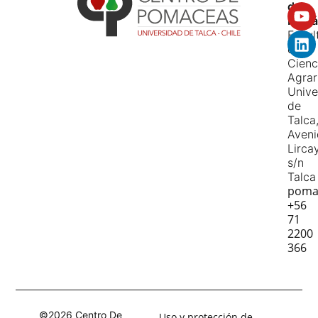
de
Pomá
Facul
de
Cienc
Agrar
Unive
de
Talca
Aven
Lirca
s/n
Talca
poma
+56
71
2200
366
©2026 Centro De
Uso y protección de