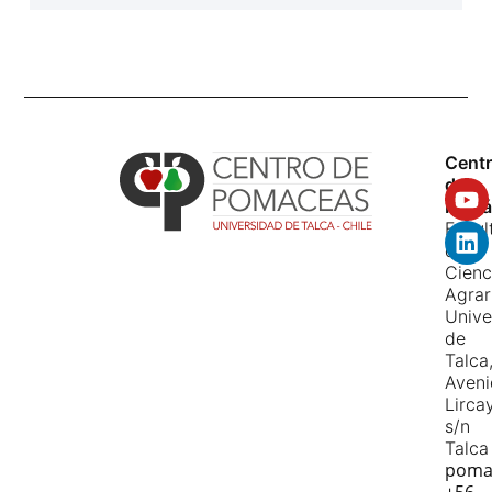
Cent
de
Pomá
Facul
de
Cienc
Agrar
Unive
de
Talca
Aven
Lirca
s/n
Talca
poma
+56