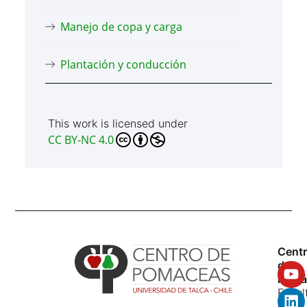
Manejo de copa y carga
Plantación y conducción
This work is licensed under
CC BY-NC 4.0
Cent
de
Pomá
Facul
de