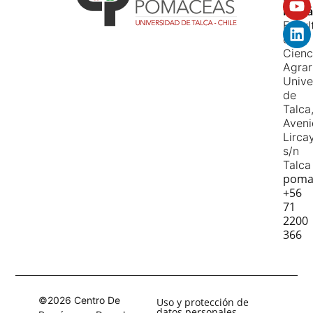
Pomá
Facul
de
Cienc
Agrar
Unive
de
Talca
Aven
Lirca
s/n
Talca
poma
+56
71
2200
366
©2026 Centro De
Uso y protección de
datos personales