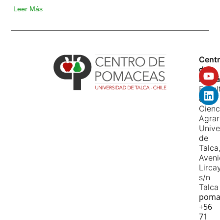
Leer Más
Cent
de
Pomá
Facul
de
Cienc
Agrar
Unive
de
Talca
Aven
Lirca
s/n
Talca
poma
+56
71