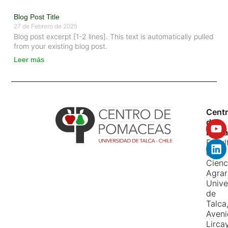
Blog Post Title
27 de Febrero de 2025
Blog post excerpt [1-2 lines]. This text is automatically pulled
from your existing blog post.
Leer más
Cent
de
Pomá
Facul
de
Cienc
Agrar
Unive
de
Talca
Aven
Lirca