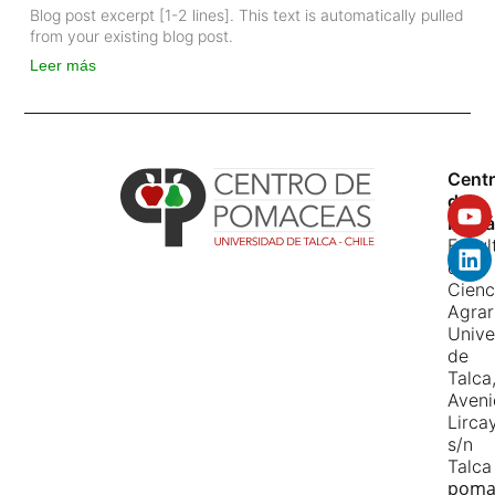
Blog post excerpt [1-2 lines]. This text is automatically pulled
from your existing blog post.
Leer más
Cent
de
Pomá
Facul
de
Cienc
Agrar
Unive
de
Talca
Aven
Lirca
s/n
Talca
poma