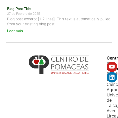
Blog Post Title
27 de Febrero de 2025
Blog post excerpt [1-2 lines]. This text is automatically pulled
from your existing blog post.
Leer más
Cent
de
Pomá
Facul
de
Cienc
Agrar
Unive
de
Talca
Aven
Lirca