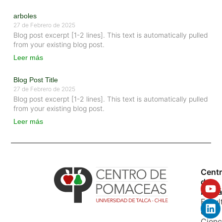
arboles
27 de Febrero de 2025
Blog post excerpt [1-2 lines]. This text is automatically pulled
from your existing blog post.
Leer más
Blog Post Title
27 de Febrero de 2025
Blog post excerpt [1-2 lines]. This text is automatically pulled
from your existing blog post.
Leer más
Cent
de
Pomá
Facul
de
Cienc