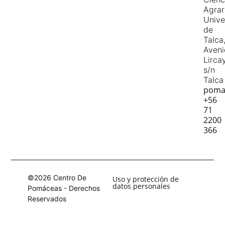
Agrar
Unive
de
Talca
Aven
Lirca
s/n
Talca
poma
+56
71
2200
366
©2026 Centro De
Uso y protección de
datos personales
Pomáceas - Derechos
Reservados